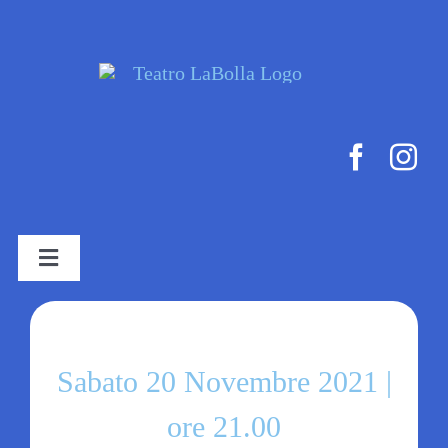
Salta
al
contenuto
Toggle
Navigation
HOME
Sabato 20 Novembre 2021 |
STAGIONE TEATRALE
ore 21.00
BIGLIETTERIA