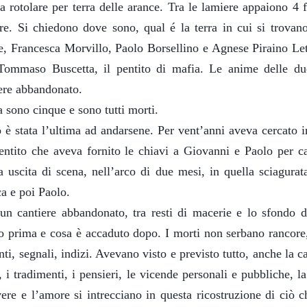
 rotolare per terra delle arance. Tra le lamiere appaiono 4 
re. Si chiedono dove sono, qual é la terra in cui si trovan
, Francesca Morvillo, Paolo Borsellino e Agnese Piraino Le
 Tommaso Buscetta, il pentito di mafia. Le anime delle due
iere abbandonato.
a sono cinque e sono tutti morti.
è stata l’ultima ad andarsene. Per vent’anni aveva cercato i
pentito che aveva fornito le chiavi a Giovanni e Paolo per ca
 uscita di scena, nell’arco di due mesi, in quella sciagurata
a e poi Paolo.
 un cantiere abbandonato, tra resti di macerie e lo sfondo d
o prima e cosa è accaduto dopo. I morti non serbano rancore
nti, segnali, indizi. Avevano visto e previsto tutto, anche la ca
, i tradimenti, i pensieri, le vicende personali e pubbliche, la
re e l’amore si intrecciano in questa ricostruzione di ciò 