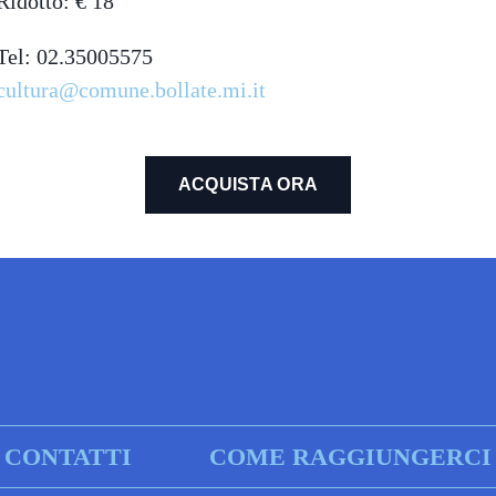
Ridotto: € 18
Tel: 02.35005575
cultura@comune.bollate.mi.it
ACQUISTA ORA
CONTATTI
COME RAGGIUNGERCI