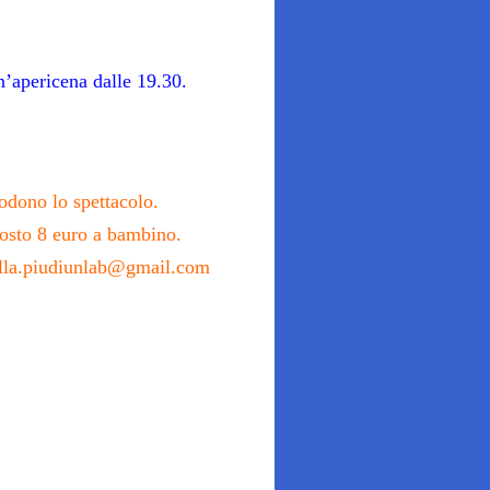
n’apericena dalle 19.30.
godono lo spettacolo.
 Costo 8 euro a bambino.
bolla.piudiunlab@gmail.com