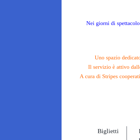
Nei giorni di spettacol
Uno spazio dedicato 
Il servizio è attivo da
A cura di Stripes coopera
Biglietti