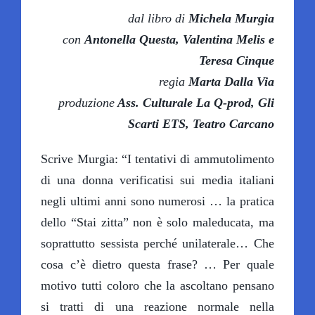
dal libro di
Michela Murgia
con
Antonella Questa, Valentina Melis e
SCUOLE A TEATRO
Teresa Cinque
regia
Marta Dalla Via
IL TEATRO
produzione
Ass. Culturale La Q-prod, Gli
Scarti ETS, Teatro Carcano
OLTRE IL TEATRO
Scrive Murgia: “I tentativi di ammutolimento
di una donna verificatisi sui media italiani
SOSTIENI LABOLLA
negli ultimi anni sono numerosi … la pratica
dello “Stai zitta” non è solo maleducata, ma
soprattutto sessista perché unilaterale… Che
cosa c’è dietro questa frase? … Per quale
motivo tutti coloro che la ascoltano pensano
si tratti di una reazione normale nella