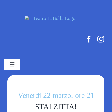
Salta
al
contenuto
Toggle
Navigation
HOME
Venerdì 22 marzo, ore 21
STAGIONE TEATRALE
STAI ZITTA!
BIGLIETTERIA