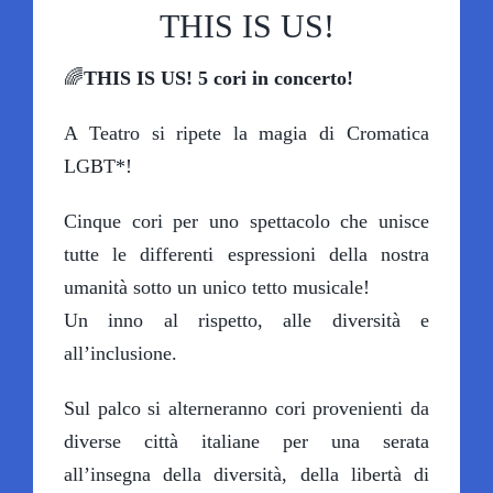
THIS IS US!
SCUOLE A TEATRO
🌈
THIS IS US! 5 cori in concerto!
A Teatro si ripete la magia di Cromatica
IL TEATRO
LGBT*!
OLTRE IL TEATRO
Cinque cori per uno spettacolo che unisce
tutte le differenti espressioni della nostra
SOSTIENI LABOLLA
umanità sotto un unico tetto musicale!
Un inno al rispetto, alle diversità e
all’inclusione.
Sul palco si alterneranno cori provenienti da
diverse città italiane per una serata
all’insegna della diversità, della libertà di