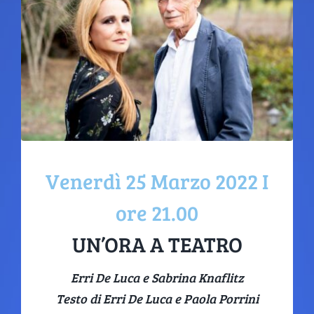
STAGIONE TEATRALE
BIGLIETTERIA
SCUOLE A TEATRO
IL TEATRO
Venerdì 25 Marzo 2022 I
OLTRE IL TEATRO
ore 21.00
UN’ORA A TEATRO
SOSTIENI LABOLLA
Erri De Luca e Sabrina Knaflitz
Testo di Erri De Luca e Paola Porrini