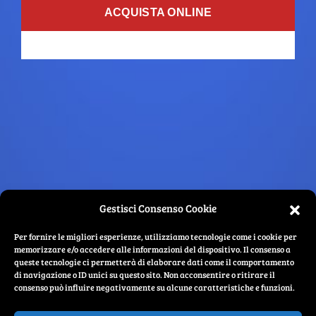
ACQUISTA ONLINE
Gestisci Consenso Cookie
CONTATTI
COME RAGGIUNGERCI
Per fornire le migliori esperienze, utilizziamo tecnologie come i cookie per
memorizzare e/o accedere alle informazioni del dispositivo. Il consenso a
queste tecnologie ci permetterà di elaborare dati come il comportamento
di navigazione o ID unici su questo sito. Non acconsentire o ritirare il
Comune di Bollate – Piazza Aldo Moro, 1 20021- Bollate (MI) P.IVA: 00801220153
consenso può influire negativamente su alcune caratteristiche e funzioni.
PEC: comune.bollate@legalmail.it Tel. 02.350051