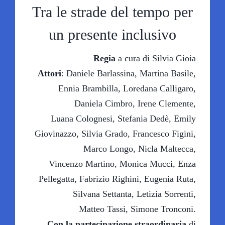
Tra le strade del tempo per
SCUOLE A TEATRO
un presente inclusivo
Regia
a cura di Silvia Gioia
IL TEATRO
Attori
: Daniele Barlassina, Martina Basile,
Ennia Brambilla, Loredana Calligaro,
OLTRE IL TEATRO
Daniela Cimbro, Irene Clemente,
Luana Colognesi, Stefania Dedè, Emily
SOSTIENI LABOLLA
Giovinazzo, Silvia Grado, Francesco Figini,
Marco Longo, Nicla Maltecca,
Vincenzo Martino, Monica Mucci, Enza
Pellegatta, Fabrizio Righini, Eugenia Ruta,
Silvana Settanta, Letizia Sorrenti,
Matteo Tassi, Simone Tronconi.
Con la partecipazione straordinaria
di